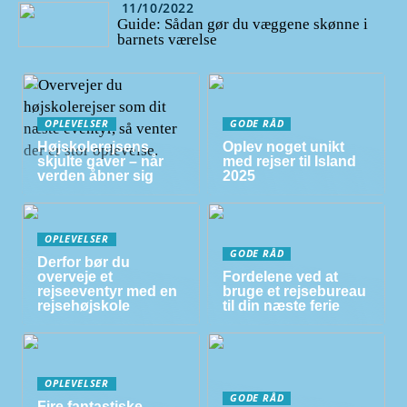
11/10/2022
Guide: Sådan gør du væggene skønne i
barnets værelse
OPLEVELSER
GODE RÅD
Højskolerejsens
Oplev noget unikt
skjulte gaver – når
med rejser til Island
verden åbner sig
2025
OPLEVELSER
GODE RÅD
Derfor bør du
overveje et
Fordelene ved at
rejseeventyr med en
bruge et rejsebureau
rejsehøjskole
til din næste ferie
OPLEVELSER
GODE RÅD
Fire fantastiske