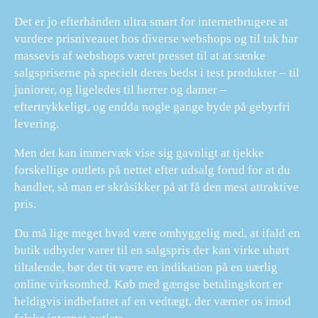
Det er jo efterhånden ultra smart for internetbrugere at
vurdere prisniveauet hos diverse webshops og til tak har
massevis af webshops været presset til at at sænke
salgspriserne på specielt deres bedst i test produkter – til
juniorer, og ligeledes til herrer og damer –
eftertrykkeligt, og endda nogle gange byde på gebyrfri
levering.
Men det kan immervæk vise sig gavnligt at tjekke
forskellige outlets på nettet efter udsalg forud for at du
handler, så man er skråsikker på at få den mest attraktive
pris.
Du må lige meget hvad være omhyggelig med, at ifald en
butik udbyder varer til en salgspris der kan virke uhørt
tiltalende, bør det tit være en indikation på en uærlig
online virksomhed. Køb med gængse betalingskort er
heldigvis indbefattet af en vedtægt, der værner os imod