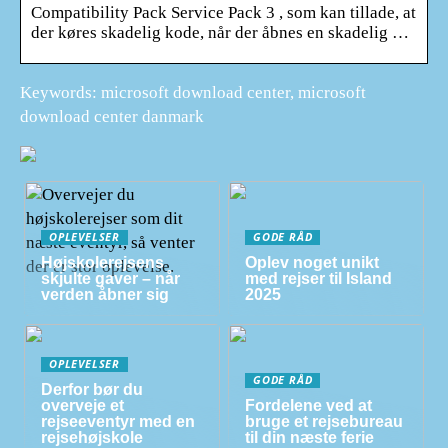
Compatibility Pack Service Pack 3 , som kan tillade, at
der køres skadelig kode, når der åbnes en skadelig …
Keywords: microsoft download center, microsoft
download center danmark
OPLEVELSER
GODE RÅD
Højskolerejsens
Oplev noget unikt
skjulte gaver – når
med rejser til Island
verden åbner sig
2025
OPLEVELSER
GODE RÅD
Derfor bør du
overveje et
Fordelene ved at
rejseeventyr med en
bruge et rejsebureau
rejsehøjskole
til din næste ferie