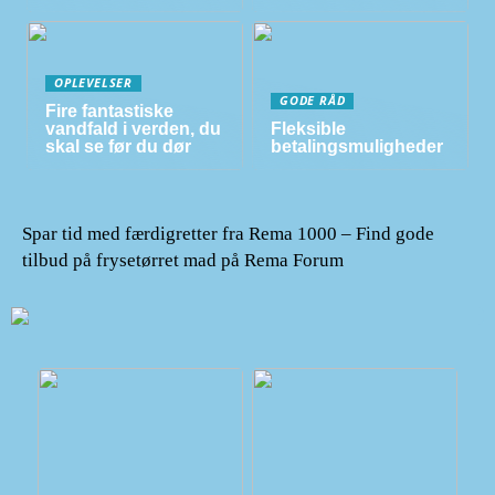
OPLEVELSER
GODE RÅD
Fire fantastiske
vandfald i verden, du
Fleksible
skal se før du dør
betalingsmuligheder
Spar tid med færdigretter fra Rema 1000 – Find gode
tilbud på frysetørret mad på Rema Forum