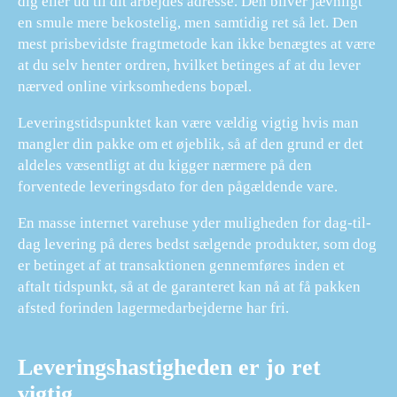
dig eller ud til dit arbejdes adresse. Den bliver jævnligt
en smule mere bekostelig, men samtidig ret så let. Den
mest prisbevidste fragtmetode kan ikke benægtes at være
at du selv henter ordren, hvilket betinges af at du lever
nærved online virksomhedens bopæl.
Leveringstidspunktet kan være vældig vigtig hvis man
mangler din pakke om et øjeblik, så af den grund er det
aldeles væsentligt at du kigger nærmere på den
forventede leveringsdato for den pågældende vare.
En masse internet varehuse yder muligheden for dag-til-
dag levering på deres bedst sælgende produkter, som dog
er betinget af at transaktionen gennemføres inden et
aftalt tidspunkt, så at de garanteret kan nå at få pakken
afsted forinden lagermedarbejderne har fri.
Leveringshastigheden er jo ret
vigtig