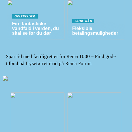
OPLEVELSER
GODE RÅD
Fire fantastiske
vandfald i verden, du
Fleksible
skal se før du dør
betalingsmuligheder
Spar tid med færdigretter fra Rema 1000 – Find gode
tilbud på frysetørret mad på Rema Forum