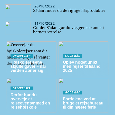
26/10/2022
Sådan finder du de rigtige hårprodukter
11/10/2022
Guide: Sådan gør du væggene skønne i
barnets værelse
OPLEVELSER
GODE RÅD
Højskolerejsens
Oplev noget unikt
skjulte gaver – når
med rejser til Island
verden åbner sig
2025
OPLEVELSER
GODE RÅD
Derfor bør du
overveje et
Fordelene ved at
rejseeventyr med en
bruge et rejsebureau
rejsehøjskole
til din næste ferie