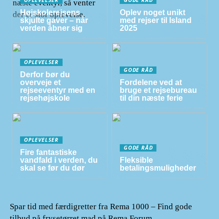
Højskolerejsens
Oplev noget unikt
skjulte gaver – når
med rejser til Island
verden åbner sig
2025
OPLEVELSER
GODE RÅD
Derfor bør du
overveje et
Fordelene ved at
rejseeventyr med en
bruge et rejsebureau
rejsehøjskole
til din næste ferie
OPLEVELSER
GODE RÅD
Fire fantastiske
vandfald i verden, du
Fleksible
skal se før du dør
betalingsmuligheder
Spar tid med færdigretter fra Rema 1000 – Find gode
tilbud på frysetørret mad på Rema Forum