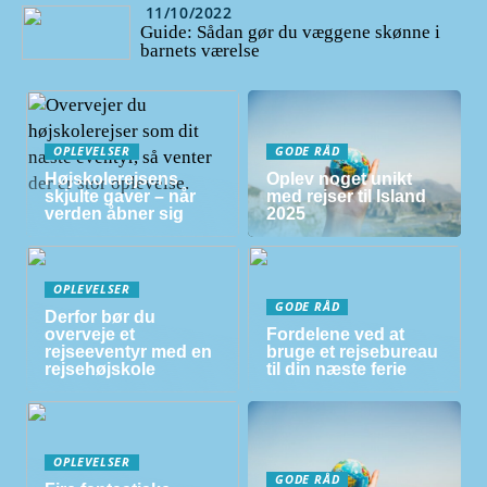
11/10/2022
Guide: Sådan gør du væggene skønne i
barnets værelse
OPLEVELSER
GODE RÅD
Højskolerejsens
Oplev noget unikt
skjulte gaver – når
med rejser til Island
verden åbner sig
2025
OPLEVELSER
GODE RÅD
Derfor bør du
overveje et
Fordelene ved at
rejseeventyr med en
bruge et rejsebureau
rejsehøjskole
til din næste ferie
OPLEVELSER
GODE RÅD