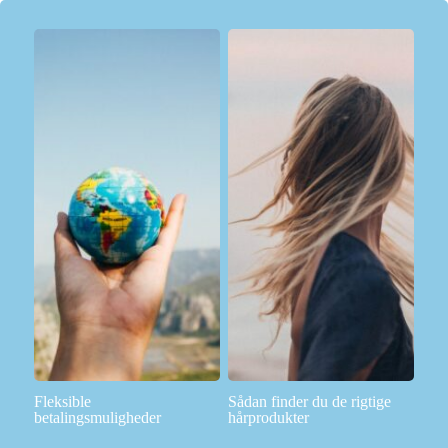
Fleksible
Sådan finder du de rigtige
betalingsmuligheder
hårprodukter