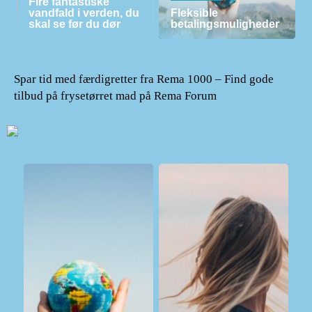
Fire fantastiske
vandfald i verden, du
Fleksible
skal se før du dør
betalingsmuligheder
Spar tid med færdigretter fra Rema 1000 – Find gode
tilbud på frysetørret mad på Rema Forum