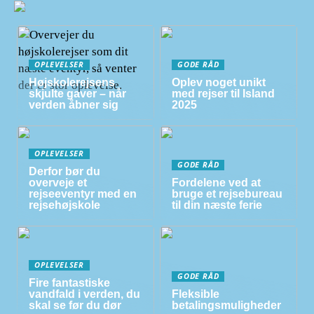
OPLEVELSER
GODE RÅD
Højskolerejsens
Oplev noget unikt
skjulte gaver – når
med rejser til Island
verden åbner sig
2025
OPLEVELSER
GODE RÅD
Derfor bør du
overveje et
Fordelene ved at
rejseeventyr med en
bruge et rejsebureau
rejsehøjskole
til din næste ferie
OPLEVELSER
GODE RÅD
Fire fantastiske
vandfald i verden, du
Fleksible
skal se før du dør
betalingsmuligheder