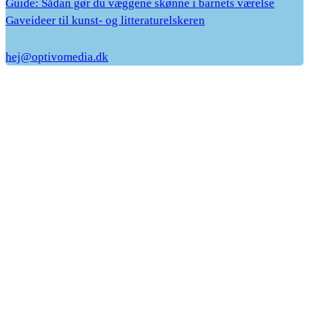
Guide: Sådan gør du væggene skønne i barnets værelse
Gaveideer til kunst- og litteraturelskeren
hej@optivomedia.dk