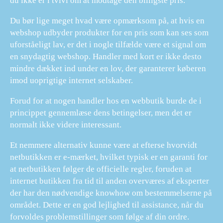
du ikke er i tvivl om at modtage den billigste pris.
Du bør lige meget hvad være opmærksom på, at hvis en
webshop udbyder produkter for en pris som kan ses som
uforståeligt lav, er det i nogle tilfælde være et signal om
en snydagtig webshop. Handler med kort er ikke desto
mindre dækket ind under en lov, der garanterer køberen
imod uoprigtige internet selskaber.
Forud for at nogen handler hos en webbutik burde de i
princippet gennemlæse dens betingelser, men det er
normalt ikke videre interessant.
Et nemmere alternativ kunne være at efterse hvorvidt
netbutikken er e-mærket, hvilket typisk er en garanti for
at netbutikken følger de officielle regler, foruden at
internet butikken fra tid til anden overværes af eksperter
der har den nødvendige knowhow om bestemmelserne på
området. Dette er en god lejlighed til assistance, når du
forvoldes problemstillinger som følge af din ordre.