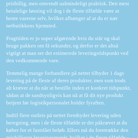
prisbillig, men omvendt ualmindeligt praktisk. Den mest
betalelige løsning vil dog i de fleste tilfælde være at
hente varerne selv, hvilket afhænger af at du er nær
netbutikkens hjemsted.
Fragttiden er jo super afgørende hvis du står og skal
bruge pakken om få sekunder, og derfor er det altså
vigtigt at man ser det estimerede leveringstidspunkt ved
den vedkommende vare.
Temmelig mange forhandlere på nettet tilbyder 1 dags
levering på de fleste af deres produkter, men som trods
alt kræver at du når at bestille inden et konkret tidspunkt,
sådan at de sandsynligvis kan nå at få dit nye produkt
betjent før logistikpersonalet holder fyraften.
Indtil flere outlets på nettet frembyder levering uden
beregning, men i de fleste tilfælde er det påkrævet at du
køber for et fastslået beløb. Ellers må du foretrække den
prisbilligste leveringsmanér, hvilket i de fleste tilfælde –