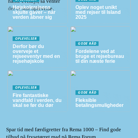
Højskolerejsens
Oplev noget unikt
skjulte gaver – når
med rejser til Island
verden åbner sig
2025
OPLEVELSER
GODE RÅD
Derfor bør du
overveje et
Fordelene ved at
rejseeventyr med en
bruge et rejsebureau
rejsehøjskole
til din næste ferie
OPLEVELSER
GODE RÅD
Fire fantastiske
vandfald i verden, du
Fleksible
skal se før du dør
betalingsmuligheder
Spar tid med færdigretter fra Rema 1000 – Find gode
tilbud på frysetørret mad på Rema Forum