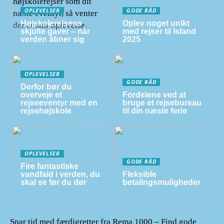
OPLEVELSER
GODE RÅD
Højskolerejsens
Oplev noget unikt
skjulte gaver – når
med rejser til Island
verden åbner sig
2025
OPLEVELSER
GODE RÅD
Derfor bør du
overveje et
Fordelene ved at
rejseeventyr med en
bruge et rejsebureau
rejsehøjskole
til din næste ferie
OPLEVELSER
GODE RÅD
Fire fantastiske
vandfald i verden, du
Fleksible
skal se før du dør
betalingsmuligheder
Spar tid med færdigretter fra Rema 1000 – Find gode