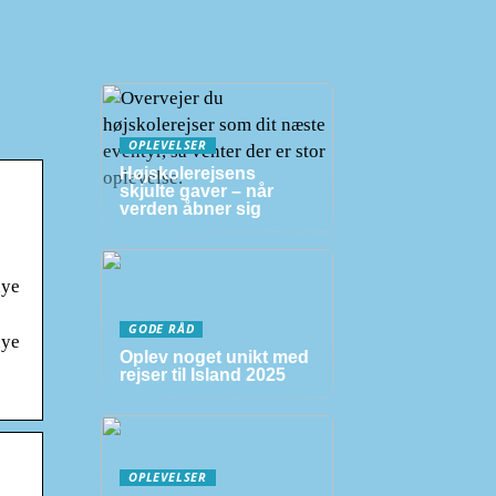
OPLEVELSER
Højskolerejsens
skjulte gaver – når
verden åbner sig
nye
GODE RÅD
nye
Oplev noget unikt med
rejser til Island 2025
OPLEVELSER