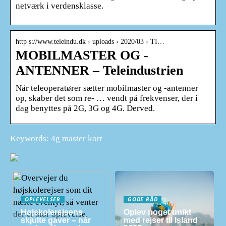
netværk i verdensklasse.
http s://www.teleindu.dk › uploads › 2020/03 › TI…
MOBILMASTER OG -
ANTENNER – Teleindustrien
Når teleoperatører sætter mobilmaster og -antenner
op, skaber det som re- … vendt på frekvenser, der i
dag benyttes på 2G, 3G og 4G. Derved.
Keywords: 4g master kort
OPLEVELSER
GODE RÅD
Højskolerejsens
Oplev noget unikt
skjulte gaver – når
med rejser til Island