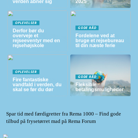
verden åbner sig
2025
OPLEVELSER
GODE RÅD
Derfor bør du
overveje et
Fordelene ved at
rejseeventyr med en
bruge et rejsebureau
rejsehøjskole
til din næste ferie
OPLEVELSER
GODE RÅD
Fire fantastiske
vandfald i verden, du
Fleksible
skal se før du dør
betalingsmuligheder
Spar tid med færdigretter fra Rema 1000 – Find gode
tilbud på frysetørret mad på Rema Forum